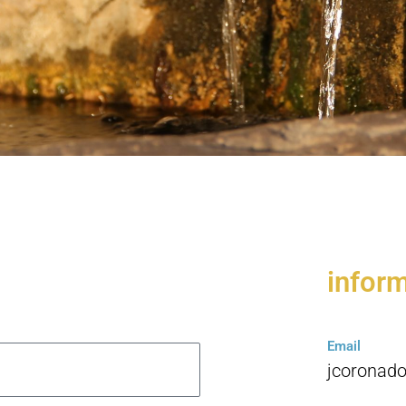
infor
Email
jcoronad