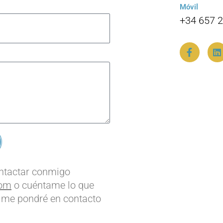
Móvil
+34 657 
F
L
a
i
c
n
e
k
b
e
o
d
o
i
k
n
-
f
ontactar conmigo
com
o cuéntame lo que
y me pondré en contacto